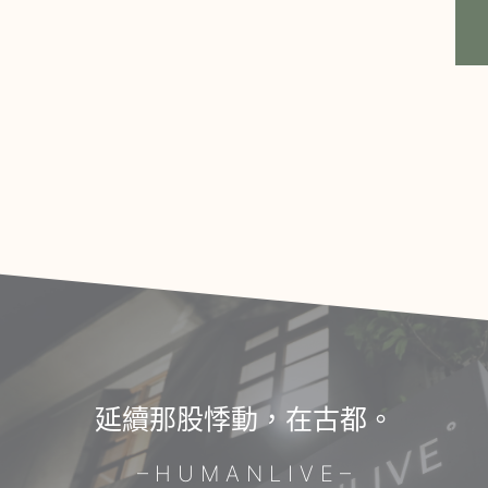
延續那股悸動，在古都。
– H U M A N L I V E –