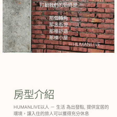
打動我們的始終是
那個轉角
那盞街燈
那種舒適
那棟小屋
－HUMANLIVE
房型介紹
HUMANLIVE以人 － 生活 為出發點, 提供宜居的
環境，讓入住的旅人可以獲得充分休息