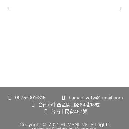
0975-001-315
humanlivetw@gmail.com
台南市中西區開山路84巷15號
台南市民宿497號
Copyright © 2021 HUMANLIVE. All rights
reserved.Design by
Kuangyao
.